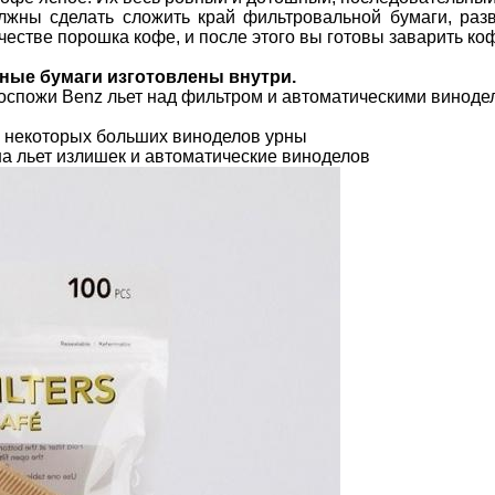
 сделать сложить край фильтровальной бумаги, разво
честве порошка кофе, и после этого вы готовы заварить ко
ые бумаги изготовлены внутри.
Госпожи Benz льет над фильтром и автоматическими виноде
 и некоторых больших виноделов урны
на льет излишек и автоматические виноделов