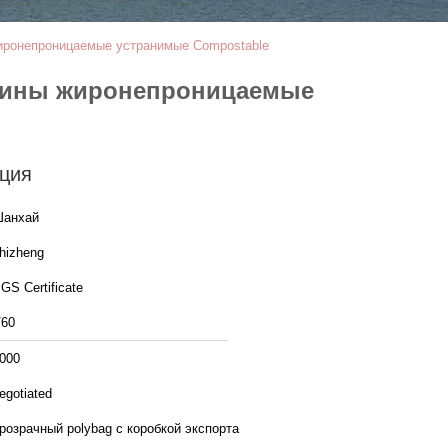
иронепроницаемые устранимые Compostable
есины жиронепроницаемые
ция
анхай
hizheng
GS Certificate
60
000
egotiated
розрачный polybag с коробкой экспорта