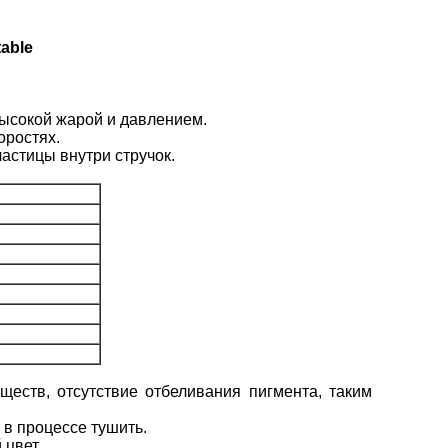
able
 высокой жарой и давлением.
оростях.
астицы внутри стручок.
еств, отсутствие отбеливания пигмента, таким
в процессе тушить.
цвет.