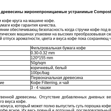
 древесины жиронепроницаемые устранимые Compost
и кофе круга на машине кофе.
маги кофе гарантия качества.
стоянии обеспечивающ безопасность когда стручки кофе под
тических машинах упаковки на высоких преобразовывая ск
 отпуск ароматности, цвета и вкуса кофе пока сохраняющ ч
Фильтровальная бумага кофе
0.30-0.32 mm
120*155 mm
50g/sqm
коричневый, белый
100pc/bag
Первоначальная древесина
ие
Кофе Filterring, и чай
3 - 4 чашки
енной древесины. Отсутствие добавленных дневных вещ
о вкуса кофе.
нуса, который может полно выпустить суть порошка кофе 
офе ясное. Их весь ровный и дотошный, последовательный 