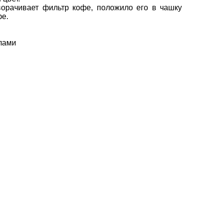
рачивает фильтр кофе, положило его в чашку
фе.
лами