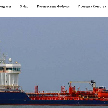
одукты
О Нас
Путешествие Фабрики
Проверка Качества