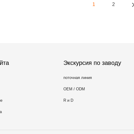
1
2
йта
Экскурсия по заводу
поточная линия
OEM / ODM
ие
R и D
а