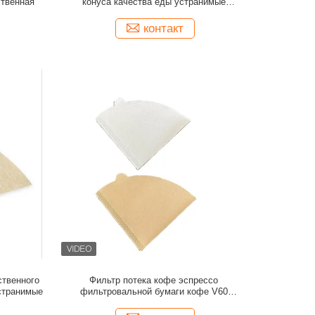
ственная
конуса качества еды устранимые
естественные бумажные
контакт
ственного
Фильтр потека кофе эспрессо
странимые
фильтровальной бумаги кофе V60
бумажный с ухом