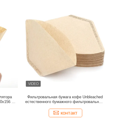
лятора
Фильтровальная бумага кофе Unbleached
10x156 mm
естественного бумажного фильтровального
конуса кофе устранимая
контакт