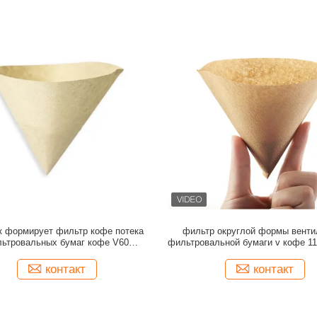
к формирует фильтр кофе потека
фильтр округлой формы венти
ьтровальных бумаг кофе V60
фильтровальной бумаги v кофе 1
естественный деревянный
устранимый
контакт
контакт