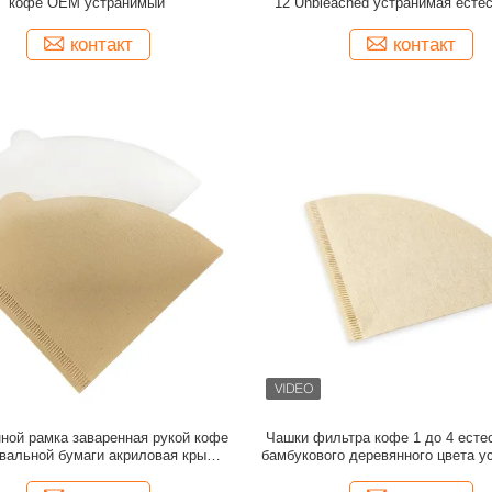
кофе OEM устранимый
12 Unbleached устранимая есте
контакт
контакт
ной рамка заваренная рукой кофе
Чашки фильтра кофе 1 до 4 есте
вальной бумаги акриловая крышки
бамбукового деревянного цвета у
и доказательства конуса V60