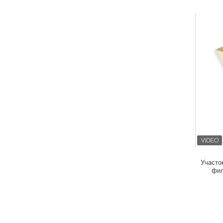
Участо
фил