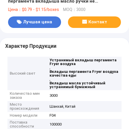
пергамента вкладыша масло ручки не
устойчивое
Цена：$0.79 - $1.15/boxes
MOQ：3000
Лучшая цена
Контакт
Характер Продукции
Устранимый вкладыш пергамента
Fryer воздуха
,
Вкладыш пергамента Fryer воздуха
Высокий свет
качества еды
,
Вкладыш масла устойчивый
устранимый бумажный
Количество мин
3000
заказа
Место
Шанхай, Китай
происхождения
Номер модели
F04
Поставка
100000
способности