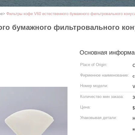
фе
>
Фильтры кофе V60 естественного бумажного фильтровального конуса
ого бумажного фильтровального кон
Основная информа
Place of Origin:
C
Фирменное наименование:
c
Номер модели:
V
Количество мин заказа:
3
Цена:
$
Упаковывая детали:
Н
к