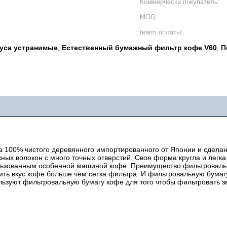
Коммерчески покупатель:
MOQ:
tearm оплаты:
уса устранимые
Естественный бумажный фильтр кофе V60
П
,
,
а 100% чистого деревянного импортированного от Японии и сделан
х волокон с много точных отверстий. Своя форма кругла и легка д
льзованным особенной машиной кофе. Преимущество фильтровальн
ить вкус кофе больше чем сетка фильтра. И фильтровальную бумаг
ользуют фильтровальную бумагу кофе для того чтобы фильтровать з