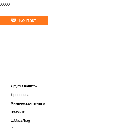
00000
Контакт
Другой напиток
Древесина
Химическая пульпа
примите
100pcs/bag