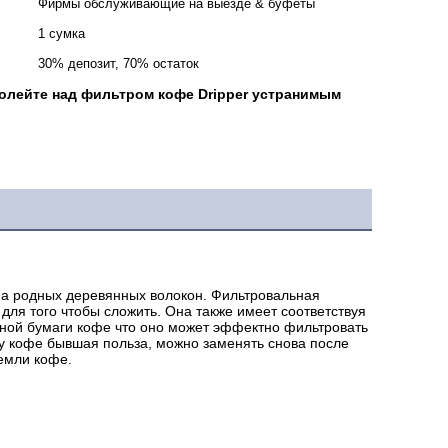
Фирмы обслуживающие на выезде & буфеты
1 сумка
30% депозит, 70% остаток
олейте над фильтром кофе Dripper устранимым
а родных деревянных волокон. Фильтровальная 
ля того чтобы сложить. Она также имеет соответствуя 
ой бумаги кофе что оно может эффектно фильтровать 
у кофе бывшая польза, можно заменять снова после 
емли кофе.