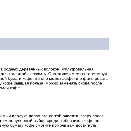
а родных деревянных волокон. Фильтровальная 
ля того чтобы сложить. Она также имеет соответствуя 
ой бумаги кофе что оно может эффектно фильтровать 
у кофе бывшая польза, можно заменять снова после 
емли кофе.
мый продукт, делая его легкой очистить вверх после 
щ им популярный выбор среди любовников кофе по 
ьную бумагу кофе смогите помочь вам достигнуть 