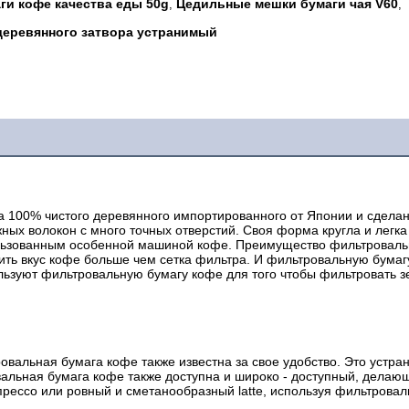
и кофе качества еды 50g
Цедильные мешки бумаги чая V60
,
,
деревянного затвора устранимый
а 100% чистого деревянного импортированного от Японии и сделан
х волокон с много точных отверстий. Своя форма кругла и легка д
льзованным особенной машиной кофе. Преимущество фильтровальн
ить вкус кофе больше чем сетка фильтра. И фильтровальную бумаг
ользуют фильтровальную бумагу кофе для того чтобы фильтровать з
альная бумага кофе также известна за свое удобство. Это устрани
вальная бумага кофе также доступна и широко - доступный, делаю
прессо или ровный и сметанообразный latte, используя фильтровал