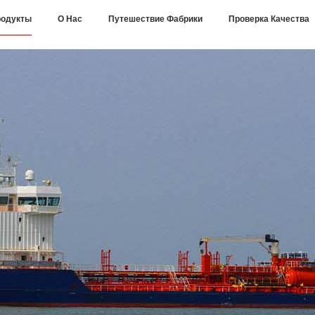
одукты
О Нас
Путешествие Фабрики
Проверка Качества