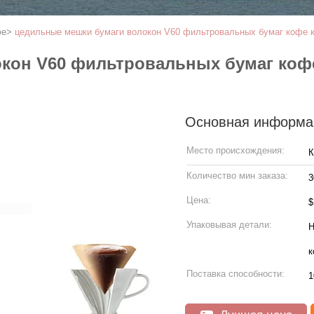
фе
>
цедильные мешки бумаги волокон V60 фильтровальных бумаг кофе 
кон V60 фильтровальных бумаг кофе
Основная информа
Место происхождения:
К
Количество мин заказа:
3
Цена:
$
Упаковывая детали:
Н
к
Поставка способности:
1