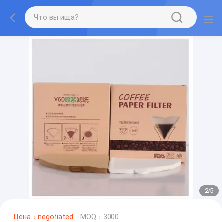
2
/
5
Цена：negotiated
MOQ：3000