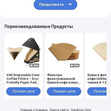
Продолжать
Порекомендованные Продукты
V60 Disposable Cone
Фильтры
Бумага фильт
Coffee Filters – Eco-
фильтровальной
кофе Unbleac
Friendly Paper Pads
бумаги кофе конуса
чашки 8-12
for 3-4 Cups Drip
качества еды
Unbleached
Brewing
устранимые
устранимая
Лучшая цена
Лучшая цена
Лучшая ц
естественные
естественная
бумажные
Главная страница
Карта сайта
Desktop Site