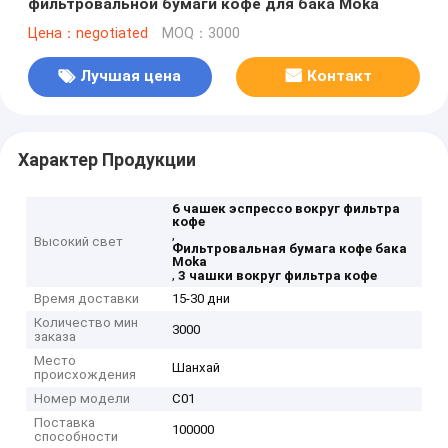
фильтровальной бумаги кофе для бака Moka
Цена：negotiated
MOQ：3000
Лучшая цена
Контакт
Характер Продукции
6 чашек эспрессо вокруг фильтра
кофе
,
Высокий свет
Фильтровальная бумага кофе бака
Moka
,
3 чашки вокруг фильтра кофе
Время доставки
15-30 дни
Количество мин
3000
заказа
Место
Шанхай
происхождения
Номер модели
C01
Поставка
100000
способности