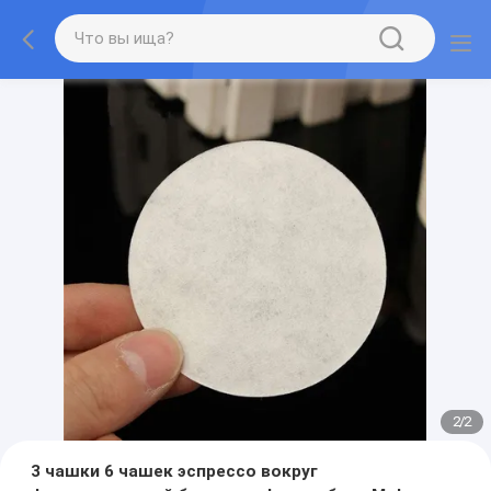
2
/
2
3 чашки 6 чашек эспрессо вокруг