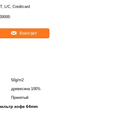
T, L/C, Creditcard
00000
Контакт
50g/m2
древесина 100%
Принятый
фильтр кофе 64mm