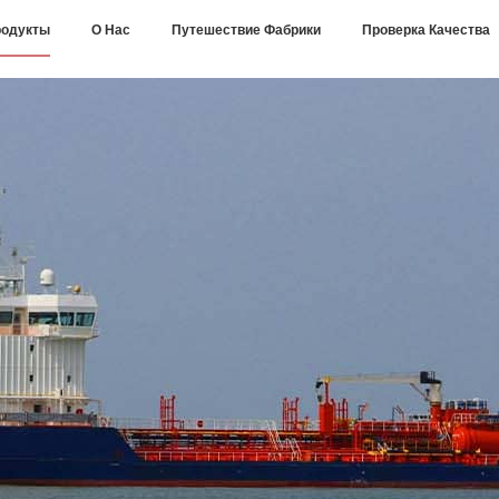
одукты
О Нас
Путешествие Фабрики
Проверка Качества