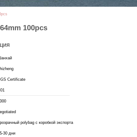
0pcs
 64mm 100pcs
ция
анхай
hizheng
GS Certificate
01
000
egotiated
розрачный polybag с коробкой экспорта
5-30 дни